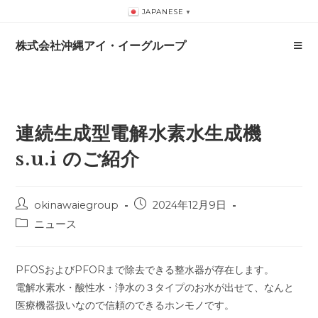
コ
JAPANESE
▼
ン
テ
株式会社沖縄アイ・イーグループ
ン
ツ
へ
ス
連続生成型電解水素水生成機
キ
ッ
s.u.i のご紹介
プ
投
投
okinawaiegroup
2024年12月9日
稿
稿
投
ニュース
者:
公
稿
開
カ
日:
テ
PFOSおよびPFORまで除去できる整水器が存在します。
ゴ
電解水素水・酸性水・浄水の３タイプのお水が出せて、なんと
リ
医療機器扱いなので信頼のできるホンモノです。
ー: