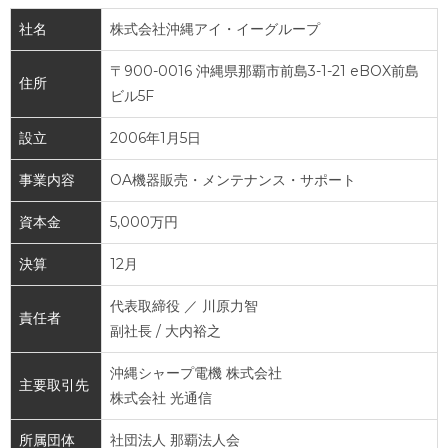
社名
株式会社沖縄アイ・イーグループ
〒900-0016 沖縄県那覇市前島3-1-21 eBOX前島
住所
ビル5F
設立
2006年1月5日
事業内容
OA機器販売・メンテナンス・サポート
資本金
5,000万円
決算
12月
代表取締役 ／ 川原力智
責任者
副社長 / 大内裕之
沖縄シャープ電機 株式会社
主要取引先
株式会社 光通信
所属団体
社団法人 那覇法人会